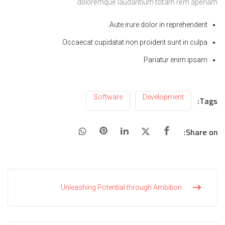
doloremque laudantium totam rem aperiam.
Aute irure dolor in reprehenderit.
Occaecat cupidatat non proident sunt in culpa.
Pariatur enim ipsam.
Software
Development
Tags:
Share on:
Unleashing Potential through Ambition