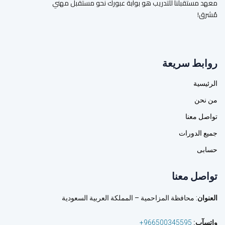
معهد مستقبلنا للتدريب هو بوابة عبورك نحو مستقبل مهني
مُشرق!
روابط سريعة
الرئيسية
من نحن
تواصل معنا
جميع الدورات
حسابى
تواصل معنا
العنوان
: محافظة المزاحمية – المملكة العربية السعودية
واتسآب
:
966500345595+