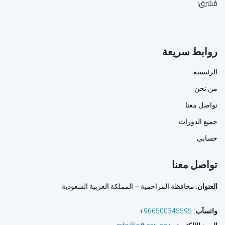
مُشرق!
روابط سريعة
الرئيسية
من نحن
تواصل معنا
جميع الدورات
حسابى
تواصل معنا
العنوان
: محافظة المزاحمية – المملكة العربية السعودية
واتسآب
:
966500345595+