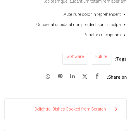
doloremque laudantium totam rem aperiam.
Aute irure dolor in reprehenderit.
Occaecat cupidatat non proident sunt in culpa.
Pariatur enim ipsam.
Software
Future
Tags:
Share on:
Delightful Dishes Cooked from Scratch