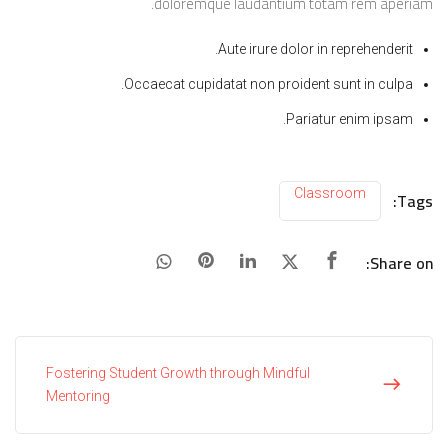
doloremque laudantium totam rem aperiam.
Aute irure dolor in reprehenderit.
Occaecat cupidatat non proident sunt in culpa.
Pariatur enim ipsam.
Classroom
Tags:
Share on:
Fostering Student Growth through Mindful
Mentoring