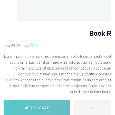
Book R
,00
20
ر.س
,00
35
ر.س
Lorem ipsum dolor sit amet consectetur. Sollicitudin vel sed aliquet
iaculis urna. Lacinia tellus maecenas odio accumsan duis nunc
non facilisis. Eu eget ultricies volutpat consequat. Accumsan
congue feugiat nibh purus magna metus porttitor egestas
aliquam. Aenean urna quam diam turpis et nibh. Nulla eget cras sit
hendrerit habitasse fermentum egestas egestas. Cursus sociis
duis diam curabitur lacus.
ADD TO CART