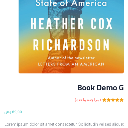
Book Demo G
(مراجعة واحدة)
تم التقييم بـ
5.00
من 5
,00
69
ر.س
بناءً على
تقييم عميل
واحد
Lorem ipsum dolor sit amet consectetur. Sollicitudin vel sed aliquet