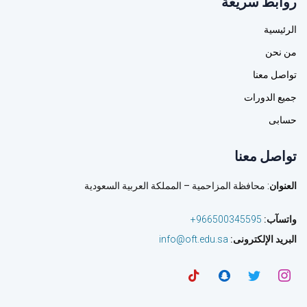
روابط سريعة
الرئيسية
من نحن
تواصل معنا
جميع الدورات
حسابى
تواصل معنا
العنوان
: محافظة المزاحمية – المملكة العربية السعودية
واتسآب
:
966500345595+
البريد الإلكترونى
:
info@oft.edu.sa