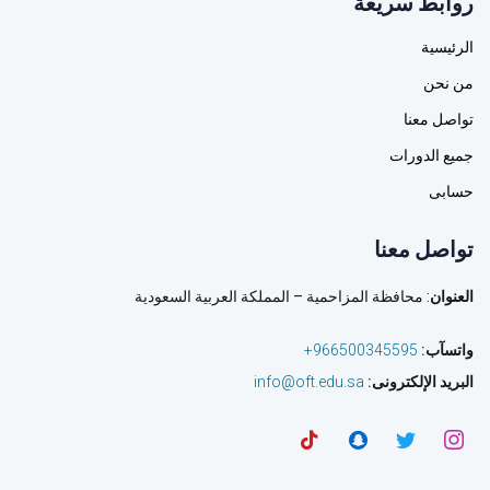
روابط سريعة
الرئيسية
من نحن
تواصل معنا
جميع الدورات
حسابى
تواصل معنا
العنوان
: محافظة المزاحمية – المملكة العربية السعودية
واتسآب
:
966500345595+
البريد الإلكترونى
:
info@oft.edu.sa